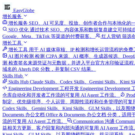
EasyGlobe
增长服务
增长服务
SEO、AI 可见度、投放、创作者合作与本地化的
SEO 优化
通过技术 SEO、内容体系和数据复盘建立可持续
Google、Meta、TikTok 等渠道的付费获客。
红人营销
筛选
增长工具
增长工具
用于 AI 媒体审核、IP 检测和增长运营流程的免
AI 图片检测
检测 C2PA 来源、AI 概率、生成器候选、Deep
测
检查签名来源凭证与元数据，并进入平台官方水印验证流程
域名的 Ahrefs DR 分数，并复制 CSV 结果。
Skills Hub
Skills Hub
Claude Skills、Codex Skills、Gemini Skills、
Engineering Development 工程开发
Engineering Develop
仓库自动化和开发者工作流的可复用 AI Agent 工作流。
Pro
制定、优先级排序、个人运营、周期性流程和任务管理的可复用 AI
Codex Skills、Gemini Skills、Kimi Skills、G
Documents 办公文档
Office & Documents 办公文档 分类，适用于
流的可复用 AI Agent 工作流。
Communication 沟通
Commun
益相关方更新、客户回复和内部沟通的可复用 AI Agent 工作流
Kimi Skills、GLM Skills，以及围绕模型评估、提示词系统、