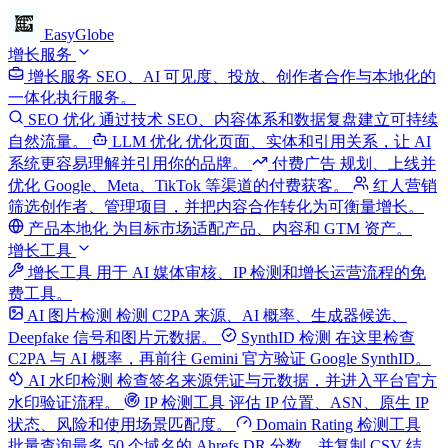
EasyGlobe
增长服务
增长服务
SEO、AI 可见度、投放、创作者合作与本地化的
一体化执行服务。
SEO 优化
通过技术 SEO、内容体系和数据复盘建立可持续
自然流量。
LLM 优化
优化页面、实体和引用关系，让 AI
系统更容易理解并引用你的品牌。
付费广告
规划、上线并
优化 Google、Meta、TikTok 等渠道的付费获客。
红人营销
筛选创作者、管理项目，并把内容合作转化为可衡量增长。
产品本地化
为目标市场适配产品、内容和 GTM 资产。
增长工具
增长工具
用于 AI 媒体审核、IP 检测和增长运营流程的免
费工具。
AI 图片检测
检测 C2PA 来源、AI 概率、生成器候选、
Deepfake 信号和图片元数据。
SynthID 检测
在这里检查
C2PA 与 AI 概率，再前往 Gemini 官方验证 Google SynthID。
AI 水印检测
检查签名来源凭证与元数据，并进入平台官方
水印验证流程。
IP 检测工具
评估 IP 位置、ASN、原生 IP
状态、风险和使用场景匹配度。
Domain Rating 检测工具
批量查询最多 50 个域名的 Ahrefs DR 分数，并复制 CSV 结