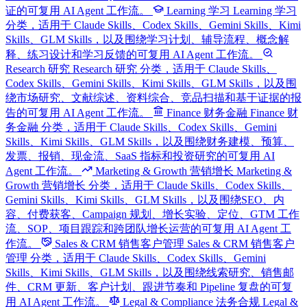
证的可复用 AI Agent 工作流。
Learning 学习
Learning 学习
分类，适用于 Claude Skills、Codex Skills、Gemini Skills、Kimi
Skills、GLM Skills，以及围绕学习计划、辅导流程、概念解
释、练习设计和学习反馈的可复用 AI Agent 工作流。
Research 研究
Research 研究 分类，适用于 Claude Skills、
Codex Skills、Gemini Skills、Kimi Skills、GLM Skills，以及围
绕市场研究、文献综述、资料综合、竞品扫描和基于证据的报
告的可复用 AI Agent 工作流。
Finance 财务金融
Finance 财
务金融 分类，适用于 Claude Skills、Codex Skills、Gemini
Skills、Kimi Skills、GLM Skills，以及围绕财务建模、预算、
发票、报销、现金流、SaaS 指标和投资研究的可复用 AI
Agent 工作流。
Marketing & Growth 营销增长
Marketing &
Growth 营销增长 分类，适用于 Claude Skills、Codex Skills、
Gemini Skills、Kimi Skills、GLM Skills，以及围绕SEO、内
容、付费获客、Campaign 规划、增长实验、定位、GTM 工作
流、SOP、项目跟踪和跨团队增长运营的可复用 AI Agent 工
作流。
Sales & CRM 销售客户管理
Sales & CRM 销售客户
管理 分类，适用于 Claude Skills、Codex Skills、Gemini
Skills、Kimi Skills、GLM Skills，以及围绕线索研究、销售邮
件、CRM 更新、客户计划、跟进节奏和 Pipeline 复盘的可复
用 AI Agent 工作流。
Legal & Compliance 法务合规
Legal &