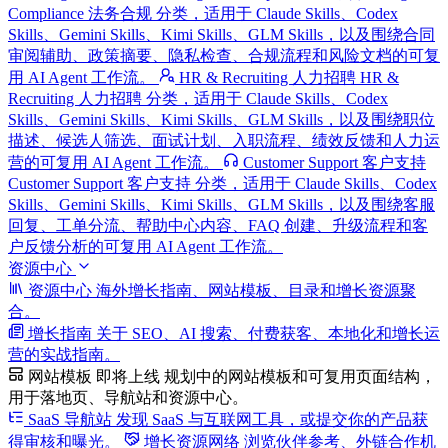
Compliance 法务合规 分类，适用于 Claude Skills、Codex
Skills、Gemini Skills、Kimi Skills、GLM Skills，以及围绕合同
审阅辅助、政策摘要、隐私检查、合规流程和风险文档的可复
用 AI Agent 工作流。
HR & Recruiting 人力招聘
HR &
Recruiting 人力招聘 分类，适用于 Claude Skills、Codex
Skills、Gemini Skills、Kimi Skills、GLM Skills，以及围绕职位
描述、候选人筛选、面试计划、入职流程、绩效反馈和人力运
营的可复用 AI Agent 工作流。
Customer Support 客户支持
Customer Support 客户支持 分类，适用于 Claude Skills、Codex
Skills、Gemini Skills、Kimi Skills、GLM Skills，以及围绕客服
回复、工单分流、帮助中心内容、FAQ 创建、升级流程和客
户反馈分析的可复用 AI Agent 工作流。
资源中心
资源中心
海外增长指南、网站模板、目录和增长资源聚
合。
增长指南
关于 SEO、AI 搜索、付费获客、本地化和增长运
营的实战指南。
网站模板
即将上线
规划中的网站模板和可复用页面结构，
用于落地页、导航站和资源中心。
SaaS 导航站
发现 SaaS 与互联网工具，或提交你的产品获
得审核和曝光。
增长资源网络
浏览伙伴参考、外链合作机