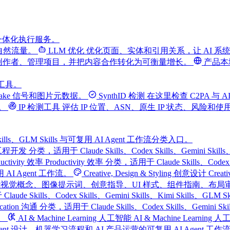
一体化执行服务。
自然流量。
LLM 优化
优化页面、实体和引用关系，让 AI 
创作者、管理项目，并把内容合作转化为可衡量增长。
产品本
费工具。
fake 信号和图片元数据。
SynthID 检测
在这里检查 C2PA 与 AI
。
IP 检测工具
评估 IP 位置、ASN、原生 IP 状态、风险和
Kimi Skills、GLM Skills 与可复用 AI Agent 工作流分类入口。
ment 工程开发 分类，适用于 Claude Skills、Codex Skills、Gemin
ductivity 效率
Productivity 效率 分类，适用于 Claude Skills、Codex
 Agent 工作流。
Creative, Design & Styling 创意设计
Creat
LM Skills，以及围绕视觉概念、图像提示词、创意指导、UI 样式、组件指南
 Claude Skills、Codex Skills、Gemini Skills、Kim
ication 沟通 分类，适用于 Claude Skills、Codex Skills、Gemi
。
AI & Machine Learning 人工智能
AI & Machine Learning 
Agent 设计、机器学习流程和 AI 产品运营的可复用 AI Agent 工作