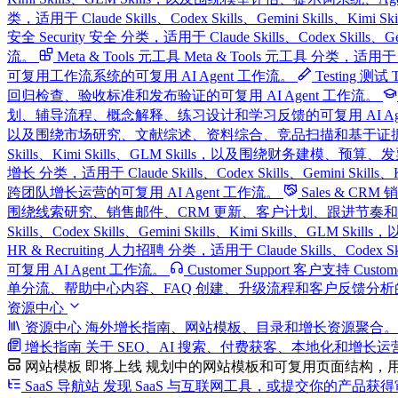
类，适用于 Claude Skills、Codex Skills、Gemini Sk
安全
Security 安全 分类，适用于 Claude Skills、Codex S
流。
Meta & Tools 元工具
Meta & Tools 元工具 分类，适用于 C
可复用工作流系统的可复用 AI Agent 工作流。
Testing 测试
回归检查、验收标准和发布验证的可复用 AI Agent 工作流。
划、辅导流程、概念解释、练习设计和学习反馈的可复用 AI Age
以及围绕市场研究、文献综述、资料综合、竞品扫描和基于证据的报告
Skills、Kimi Skills、GLM Skills，以及围绕财务建模、
增长 分类，适用于 Claude Skills、Codex Skills、Gemin
跨团队增长运营的可复用 AI Agent 工作流。
Sales & CR
围绕线索研究、销售邮件、CRM 更新、客户计划、跟进节奏和 Pipel
Skills、Codex Skills、Gemini Skills、Kimi Sk
HR & Recruiting 人力招聘 分类，适用于 Claude Skills、
可复用 AI Agent 工作流。
Customer Support 客户支持
Custo
单分流、帮助中心内容、FAQ 创建、升级流程和客户反馈分析的可复
资源中心
资源中心
海外增长指南、网站模板、目录和增长资源聚合。
增长指南
关于 SEO、AI 搜索、付费获客、本地化和增长
网站模板
即将上线
规划中的网站模板和可复用页面结构，
SaaS 导航站
发现 SaaS 与互联网工具，或提交你的产品获