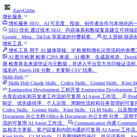
EasyGlobe
增长服务
增长服务
SEO、AI 可见度、投放、创作者合作与本地化的
SEO 优化
通过技术 SEO、内容体系和数据复盘建立可持续
Google、Meta、TikTok 等渠道的付费获客。
红人营销
筛选
增长工具
增长工具
用于 AI 媒体审核、IP 检测和增长运营流程的免
AI 图片检测
检测 C2PA 来源、AI 概率、生成器候选、Deep
测
检查签名来源凭证与元数据，并进入平台官方水印验证流程
域名的 Ahrefs DR 分数，并复制 CSV 结果。
Skills Hub
Skills Hub
Claude Skills、Codex Skills、Gemini Skills、
Engineering Development 工程开发
Engineering Develop
仓库自动化和开发者工作流的可复用 AI Agent 工作流。
Pro
制定、优先级排序、个人运营、周期性流程和任务管理的可复用 AI
Codex Skills、Gemini Skills、Kimi Skills、G
Documents 办公文档
Office & Documents 办公文档 分类，适用于
流的可复用 AI Agent 工作流。
Communication 沟通
Commun
益相关方更新、客户回复和内部沟通的可复用 AI Agent 工作流
Kimi Skills、GLM Skills，以及围绕模型评估、提示词系统、