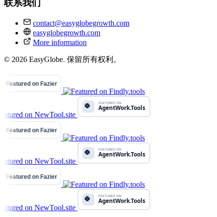
联系我们
contact@easyglobegrowth.com
easyglobegrowth.com
More information
© 2026 EasyGlobe. 保留所有权利。