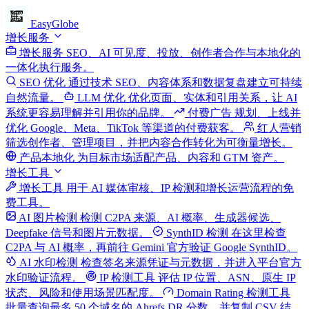
EasyGlobe
增长服务
增长服务
SEO、AI 可见度、投放、创作者合作与本地化的
一体化执行服务。
SEO 优化
通过技术 SEO、内容体系和数据复盘建立可持续
自然流量。
LLM 优化
优化页面、实体和引用关系，让 AI
系统更容易理解并引用你的品牌。
付费广告
规划、上线并
优化 Google、Meta、TikTok 等渠道的付费获客。
红人营销
筛选创作者、管理项目，并把内容合作转化为可衡量增长。
产品本地化
为目标市场适配产品、内容和 GTM 资产。
增长工具
增长工具
用于 AI 媒体审核、IP 检测和增长运营流程的免
费工具。
AI 图片检测
检测 C2PA 来源、AI 概率、生成器候选、
Deepfake 信号和图片元数据。
SynthID 检测
在这里检查
C2PA 与 AI 概率，再前往 Gemini 官方验证 Google SynthID。
AI 水印检测
检查签名来源凭证与元数据，并进入平台官方
水印验证流程。
IP 检测工具
评估 IP 位置、ASN、原生 IP
状态、风险和使用场景匹配度。
Domain Rating 检测工具
批量查询最多 50 个域名的 Ahrefs DR 分数，并复制 CSV 结