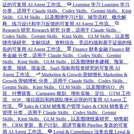
证的可复用 AI Agent 工作流。
Learning 学习
Learning 学习
分类，适用于 Claude Skills、Codex Skills、Gemini Skills、Kimi
Skills、GLM Skills，以及围绕学习计划、辅导流程、概念解
释、练习设计和学习反馈的可复用 AI Agent 工作流。
Research 研究
Research 研究 分类，适用于 Claude Skills、
Codex Skills、Gemini Skills、Kimi Skills、GLM Skills，以及围
绕市场研究、文献综述、资料综合、竞品扫描和基于证据的报
告的可复用 AI Agent 工作流。
Finance 财务金融
Finance 财
务金融 分类，适用于 Claude Skills、Codex Skills、Gemini
Skills、Kimi Skills、GLM Skills，以及围绕财务建模、预算、
发票、报销、现金流、SaaS 指标和投资研究的可复用 AI
Agent 工作流。
Marketing & Growth 营销增长
Marketing &
Growth 营销增长 分类，适用于 Claude Skills、Codex Skills、
Gemini Skills、Kimi Skills、GLM Skills，以及围绕SEO、内
容、付费获客、Campaign 规划、增长实验、定位、GTM 工作
流、SOP、项目跟踪和跨团队增长运营的可复用 AI Agent 工
作流。
Sales & CRM 销售客户管理
Sales & CRM 销售客户
管理 分类，适用于 Claude Skills、Codex Skills、Gemini
Skills、Kimi Skills、GLM Skills，以及围绕线索研究、销售邮
件、CRM 更新、客户计划、跟进节奏和 Pipeline 复盘的可复
用 AI Agent 工作流。
Legal & Compliance 法务合规
Legal &