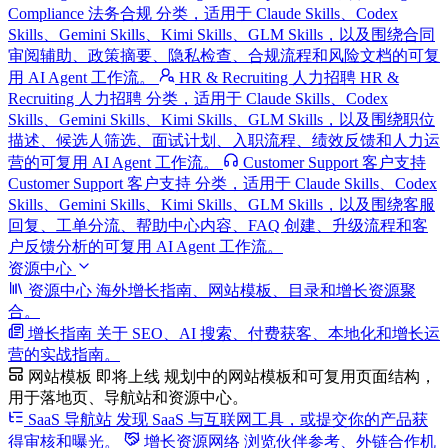
Compliance 法务合规 分类，适用于 Claude Skills、Codex
Skills、Gemini Skills、Kimi Skills、GLM Skills，以及围绕合同
审阅辅助、政策摘要、隐私检查、合规流程和风险文档的可复
用 AI Agent 工作流。
HR & Recruiting 人力招聘
HR &
Recruiting 人力招聘 分类，适用于 Claude Skills、Codex
Skills、Gemini Skills、Kimi Skills、GLM Skills，以及围绕职位
描述、候选人筛选、面试计划、入职流程、绩效反馈和人力运
营的可复用 AI Agent 工作流。
Customer Support 客户支持
Customer Support 客户支持 分类，适用于 Claude Skills、Codex
Skills、Gemini Skills、Kimi Skills、GLM Skills，以及围绕客服
回复、工单分流、帮助中心内容、FAQ 创建、升级流程和客
户反馈分析的可复用 AI Agent 工作流。
资源中心
资源中心
海外增长指南、网站模板、目录和增长资源聚
合。
增长指南
关于 SEO、AI 搜索、付费获客、本地化和增长运
营的实战指南。
网站模板
即将上线
规划中的网站模板和可复用页面结构，
用于落地页、导航站和资源中心。
SaaS 导航站
发现 SaaS 与互联网工具，或提交你的产品获
得审核和曝光。
增长资源网络
浏览伙伴参考、外链合作机