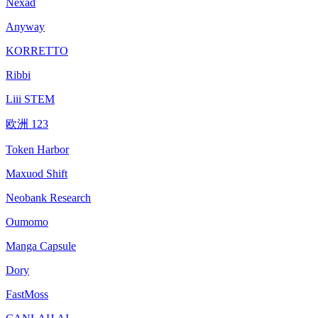
Nexad
Anyway
KORRETTO
Ribbi
Liii STEM
欧洲 123
Token Harbor
Maxuod Shift
Neobank Research
Oumomo
Manga Capsule
Dory
FastMoss