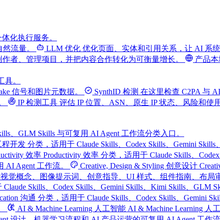
一体化执行服务。
自然流量。
LLM 优化
优化页面、实体和引用关系，让 AI 
创作者、管理项目，并把内容合作转化为可衡量增长。
产品本
费工具。
fake 信号和图片元数据。
SynthID 检测
在这里检查 C2PA 与 AI
。
IP 检测工具
评估 IP 位置、ASN、原生 IP 状态、风险和
Kimi Skills、GLM Skills 与可复用 AI Agent 工作流分类入口。
ment 工程开发 分类，适用于 Claude Skills、Codex Skills、Gemin
ductivity 效率
Productivity 效率 分类，适用于 Claude Skills、Codex
 Agent 工作流。
Creative, Design & Styling 创意设计
Creat
LM Skills，以及围绕视觉概念、图像提示词、创意指导、UI 样式、组件指南
 Claude Skills、Codex Skills、Gemini Skills、Kim
ication 沟通 分类，适用于 Claude Skills、Codex Skills、Gemi
。
AI & Machine Learning 人工智能
AI & Machine Learning 
Agent 设计、机器学习流程和 AI 产品运营的可复用 AI Agent 工作