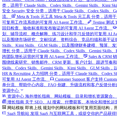
类，适用于 Claude Skills、Codex Skills、Gemini Sk
安全
Security 安全 分类，适用于 Claude Skills、Codex S
流。
Meta & Tools 元工具
Meta & Tools 元工具 分类，适用于 C
可复用工作流系统的可复用 AI Agent 工作流。
Testing 测试
回归检查、验收标准和发布验证的可复用 AI Agent 工作流。
划、辅导流程、概念解释、练习设计和学习反馈的可复用 AI Age
以及围绕市场研究、文献综述、资料综合、竞品扫描和基于证据的报告
Skills、Kimi Skills、GLM Skills，以及围绕财务建模、
增长 分类，适用于 Claude Skills、Codex Skills、Gemin
跨团队增长运营的可复用 AI Agent 工作流。
Sales & CR
围绕线索研究、销售邮件、CRM 更新、客户计划、跟进节奏和 Pipel
Skills、Codex Skills、Gemini Skills、Kimi Sk
HR & Recruiting 人力招聘 分类，适用于 Claude Skills、
可复用 AI Agent 工作流。
Customer Support 客户支持
Custo
单分流、帮助中心内容、FAQ 创建、升级流程和客户反馈分析的可复
资源中心
资源中心
海外增长指南、网站模板、目录和增长资源聚合。
增长指南
关于 SEO、AI 搜索、付费获客、本地化和增长
网站模板
即将上线
规划中的网站模板和可复用页面结构，
SaaS 导航站
发现 SaaS 与互联网工具，或提交你的产品获