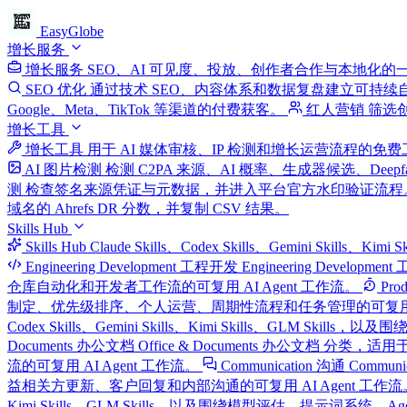
EasyGlobe
增长服务
增长服务
SEO、AI 可见度、投放、创作者合作与本地化的
SEO 优化
通过技术 SEO、内容体系和数据复盘建立可持续
Google、Meta、TikTok 等渠道的付费获客。
红人营销
筛选
增长工具
增长工具
用于 AI 媒体审核、IP 检测和增长运营流程的免
AI 图片检测
检测 C2PA 来源、AI 概率、生成器候选、Deep
测
检查签名来源凭证与元数据，并进入平台官方水印验证流程
域名的 Ahrefs DR 分数，并复制 CSV 结果。
Skills Hub
Skills Hub
Claude Skills、Codex Skills、Gemini Skills、
Engineering Development 工程开发
Engineering Develop
仓库自动化和开发者工作流的可复用 AI Agent 工作流。
Pro
制定、优先级排序、个人运营、周期性流程和任务管理的可复用 AI
Codex Skills、Gemini Skills、Kimi Skills、G
Documents 办公文档
Office & Documents 办公文档 分类，适用于
流的可复用 AI Agent 工作流。
Communication 沟通
Commun
益相关方更新、客户回复和内部沟通的可复用 AI Agent 工作流
Kimi Skills、GLM Skills，以及围绕模型评估、提示词系统、