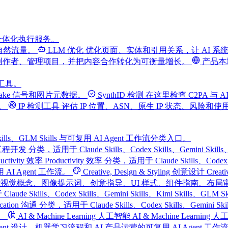
一体化执行服务。
自然流量。
LLM 优化
优化页面、实体和引用关系，让 AI 
创作者、管理项目，并把内容合作转化为可衡量增长。
产品本
费工具。
fake 信号和图片元数据。
SynthID 检测
在这里检查 C2PA 与 AI
。
IP 检测工具
评估 IP 位置、ASN、原生 IP 状态、风险和
Kimi Skills、GLM Skills 与可复用 AI Agent 工作流分类入口。
ment 工程开发 分类，适用于 Claude Skills、Codex Skills、Gemin
ductivity 效率
Productivity 效率 分类，适用于 Claude Skills、Codex
 Agent 工作流。
Creative, Design & Styling 创意设计
Creat
LM Skills，以及围绕视觉概念、图像提示词、创意指导、UI 样式、组件指南
 Claude Skills、Codex Skills、Gemini Skills、Kim
ication 沟通 分类，适用于 Claude Skills、Codex Skills、Gemi
。
AI & Machine Learning 人工智能
AI & Machine Learning 
Agent 设计、机器学习流程和 AI 产品运营的可复用 AI Agent 工作