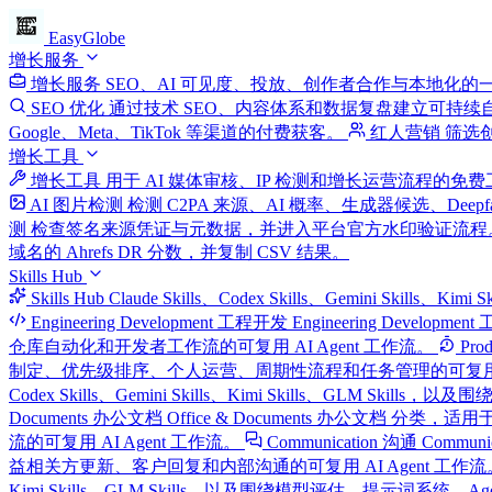
EasyGlobe
增长服务
增长服务
SEO、AI 可见度、投放、创作者合作与本地化的
SEO 优化
通过技术 SEO、内容体系和数据复盘建立可持续
Google、Meta、TikTok 等渠道的付费获客。
红人营销
筛选
增长工具
增长工具
用于 AI 媒体审核、IP 检测和增长运营流程的免
AI 图片检测
检测 C2PA 来源、AI 概率、生成器候选、Deep
测
检查签名来源凭证与元数据，并进入平台官方水印验证流程
域名的 Ahrefs DR 分数，并复制 CSV 结果。
Skills Hub
Skills Hub
Claude Skills、Codex Skills、Gemini Skills、
Engineering Development 工程开发
Engineering Develop
仓库自动化和开发者工作流的可复用 AI Agent 工作流。
Pro
制定、优先级排序、个人运营、周期性流程和任务管理的可复用 AI
Codex Skills、Gemini Skills、Kimi Skills、G
Documents 办公文档
Office & Documents 办公文档 分类，适用于
流的可复用 AI Agent 工作流。
Communication 沟通
Commun
益相关方更新、客户回复和内部沟通的可复用 AI Agent 工作流
Kimi Skills、GLM Skills，以及围绕模型评估、提示词系统、