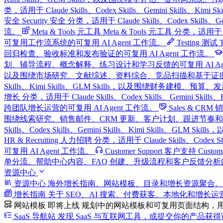
类，适用于 Claude Skills、Codex Skills、Gemini Sk
安全
Security 安全 分类，适用于 Claude Skills、Codex S
流。
Meta & Tools 元工具
Meta & Tools 元工具 分类，适用于 C
可复用工作流系统的可复用 AI Agent 工作流。
Testing 测试
回归检查、验收标准和发布验证的可复用 AI Agent 工作流。
划、辅导流程、概念解释、练习设计和学习反馈的可复用 AI Age
以及围绕市场研究、文献综述、资料综合、竞品扫描和基于证据的报告
Skills、Kimi Skills、GLM Skills，以及围绕财务建模、
增长 分类，适用于 Claude Skills、Codex Skills、Gemin
跨团队增长运营的可复用 AI Agent 工作流。
Sales & CR
围绕线索研究、销售邮件、CRM 更新、客户计划、跟进节奏和 Pipel
Skills、Codex Skills、Gemini Skills、Kimi Sk
HR & Recruiting 人力招聘 分类，适用于 Claude Skills、
可复用 AI Agent 工作流。
Customer Support 客户支持
Custo
单分流、帮助中心内容、FAQ 创建、升级流程和客户反馈分析的可复
资源中心
资源中心
海外增长指南、网站模板、目录和增长资源聚合。
增长指南
关于 SEO、AI 搜索、付费获客、本地化和增长
网站模板
即将上线
规划中的网站模板和可复用页面结构，
SaaS 导航站
发现 SaaS 与互联网工具，或提交你的产品获