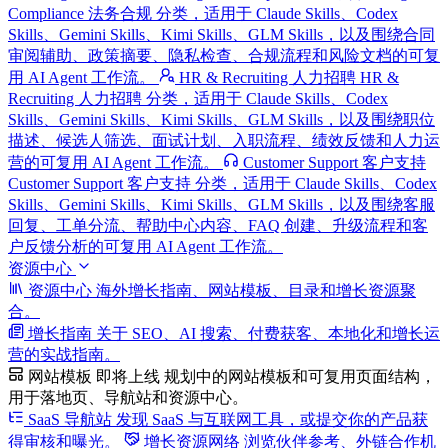
Compliance 法务合规 分类，适用于 Claude Skills、Codex
Skills、Gemini Skills、Kimi Skills、GLM Skills，以及围绕合同
审阅辅助、政策摘要、隐私检查、合规流程和风险文档的可复
用 AI Agent 工作流。
HR & Recruiting 人力招聘
HR &
Recruiting 人力招聘 分类，适用于 Claude Skills、Codex
Skills、Gemini Skills、Kimi Skills、GLM Skills，以及围绕职位
描述、候选人筛选、面试计划、入职流程、绩效反馈和人力运
营的可复用 AI Agent 工作流。
Customer Support 客户支持
Customer Support 客户支持 分类，适用于 Claude Skills、Codex
Skills、Gemini Skills、Kimi Skills、GLM Skills，以及围绕客服
回复、工单分流、帮助中心内容、FAQ 创建、升级流程和客
户反馈分析的可复用 AI Agent 工作流。
资源中心
资源中心
海外增长指南、网站模板、目录和增长资源聚
合。
增长指南
关于 SEO、AI 搜索、付费获客、本地化和增长运
营的实战指南。
网站模板
即将上线
规划中的网站模板和可复用页面结构，
用于落地页、导航站和资源中心。
SaaS 导航站
发现 SaaS 与互联网工具，或提交你的产品获
得审核和曝光。
增长资源网络
浏览伙伴参考、外链合作机