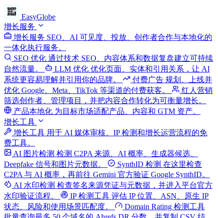
EasyGlobe
增长服务
增长服务
SEO、AI 可见度、投放、创作者合作与本地化的
一体化执行服务。
SEO 优化
通过技术 SEO、内容体系和数据复盘建立可持续
自然流量。
LLM 优化
优化页面、实体和引用关系，让 AI
系统更容易理解并引用你的品牌。
付费广告
规划、上线并
优化 Google、Meta、TikTok 等渠道的付费获客。
红人营销
筛选创作者、管理项目，并把内容合作转化为可衡量增长。
产品本地化
为目标市场适配产品、内容和 GTM 资产。
增长工具
增长工具
用于 AI 媒体审核、IP 检测和增长运营流程的免
费工具。
AI 图片检测
检测 C2PA 来源、AI 概率、生成器候选、
Deepfake 信号和图片元数据。
SynthID 检测
在这里检查
C2PA 与 AI 概率，再前往 Gemini 官方验证 Google SynthID。
AI 水印检测
检查签名来源凭证与元数据，并进入平台官方
水印验证流程。
IP 检测工具
评估 IP 位置、ASN、原生 IP
状态、风险和使用场景匹配度。
Domain Rating 检测工具
批量查询最多 50 个域名的 Ahrefs DR 分数，并复制 CSV 结