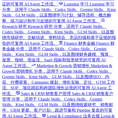
证的可复用 AI Agent 工作流。
Learning 学习
Learning 学习
分类，适用于 Claude Skills、Codex Skills、Gemini Skills、Kimi
Skills、GLM Skills，以及围绕学习计划、辅导流程、概念解
释、练习设计和学习反馈的可复用 AI Agent 工作流。
Research 研究
Research 研究 分类，适用于 Claude Skills、
Codex Skills、Gemini Skills、Kimi Skills、GLM Skills，以及围
绕市场研究、文献综述、资料综合、竞品扫描和基于证据的报
告的可复用 AI Agent 工作流。
Finance 财务金融
Finance 财
务金融 分类，适用于 Claude Skills、Codex Skills、Gemini
Skills、Kimi Skills、GLM Skills，以及围绕财务建模、预算、
发票、报销、现金流、SaaS 指标和投资研究的可复用 AI
Agent 工作流。
Marketing & Growth 营销增长
Marketing &
Growth 营销增长 分类，适用于 Claude Skills、Codex Skills、
Gemini Skills、Kimi Skills、GLM Skills，以及围绕SEO、内
容、付费获客、Campaign 规划、增长实验、定位、GTM 工作
流、SOP、项目跟踪和跨团队增长运营的可复用 AI Agent 工
作流。
Sales & CRM 销售客户管理
Sales & CRM 销售客户
管理 分类，适用于 Claude Skills、Codex Skills、Gemini
Skills、Kimi Skills、GLM Skills，以及围绕线索研究、销售邮
件、CRM 更新、客户计划、跟进节奏和 Pipeline 复盘的可复
用 AI Agent 工作流。
Legal & Compliance 法务合规
Legal &