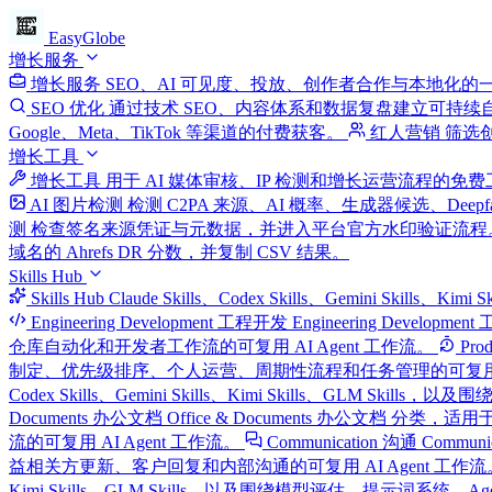
EasyGlobe
增长服务
增长服务
SEO、AI 可见度、投放、创作者合作与本地化的
SEO 优化
通过技术 SEO、内容体系和数据复盘建立可持续
Google、Meta、TikTok 等渠道的付费获客。
红人营销
筛选
增长工具
增长工具
用于 AI 媒体审核、IP 检测和增长运营流程的免
AI 图片检测
检测 C2PA 来源、AI 概率、生成器候选、Deep
测
检查签名来源凭证与元数据，并进入平台官方水印验证流程
域名的 Ahrefs DR 分数，并复制 CSV 结果。
Skills Hub
Skills Hub
Claude Skills、Codex Skills、Gemini Skills、
Engineering Development 工程开发
Engineering Develop
仓库自动化和开发者工作流的可复用 AI Agent 工作流。
Pro
制定、优先级排序、个人运营、周期性流程和任务管理的可复用 AI
Codex Skills、Gemini Skills、Kimi Skills、G
Documents 办公文档
Office & Documents 办公文档 分类，适用于
流的可复用 AI Agent 工作流。
Communication 沟通
Commun
益相关方更新、客户回复和内部沟通的可复用 AI Agent 工作流
Kimi Skills、GLM Skills，以及围绕模型评估、提示词系统、