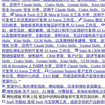
类，适用于 Claude Skills、Codex Skills、Gemini Sk
安全
Security 安全 分类，适用于 Claude Skills、Codex S
流。
Meta & Tools 元工具
Meta & Tools 元工具 分类，适用于 C
可复用工作流系统的可复用 AI Agent 工作流。
Testing 测试
回归检查、验收标准和发布验证的可复用 AI Agent 工作流。
划、辅导流程、概念解释、练习设计和学习反馈的可复用 AI Age
以及围绕市场研究、文献综述、资料综合、竞品扫描和基于证据的报告
Skills、Kimi Skills、GLM Skills，以及围绕财务建模、
增长 分类，适用于 Claude Skills、Codex Skills、Gemin
跨团队增长运营的可复用 AI Agent 工作流。
Sales & CR
围绕线索研究、销售邮件、CRM 更新、客户计划、跟进节奏和 Pipel
Skills、Codex Skills、Gemini Skills、Kimi Sk
HR & Recruiting 人力招聘 分类，适用于 Claude Skills、
可复用 AI Agent 工作流。
Customer Support 客户支持
Custo
单分流、帮助中心内容、FAQ 创建、升级流程和客户反馈分析的可复
资源中心
资源中心
海外增长指南、网站模板、目录和增长资源聚合。
增长指南
关于 SEO、AI 搜索、付费获客、本地化和增长
网站模板
即将上线
规划中的网站模板和可复用页面结构，
SaaS 导航站
发现 SaaS 与互联网工具，或提交你的产品获