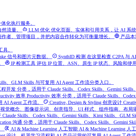
一体化执行服务。
自然流量。
LLM 优化
优化页面、实体和引用关系，让 AI 
创作者、管理项目，并把内容合作转化为可衡量增长。
产品本
费工具。
fake 信号和图片元数据。
SynthID 检测
在这里检查 C2PA 与 AI
。
IP 检测工具
评估 IP 位置、ASN、原生 IP 状态、风险和
Kimi Skills、GLM Skills 与可复用 AI Agent 工作流分类入口。
ment 工程开发 分类，适用于 Claude Skills、Codex Skills、Gemin
ductivity 效率
Productivity 效率 分类，适用于 Claude Skills、Codex
 Agent 工作流。
Creative, Design & Styling 创意设计
Creat
LM Skills，以及围绕视觉概念、图像提示词、创意指导、UI 样式、组件指南
 Claude Skills、Codex Skills、Gemini Skills、Kim
ication 沟通 分类，适用于 Claude Skills、Codex Skills、Gemi
。
AI & Machine Learning 人工智能
AI & Machine Learning 
Agent 设计、机器学习流程和 AI 产品运营的可复用 AI Agent 工作