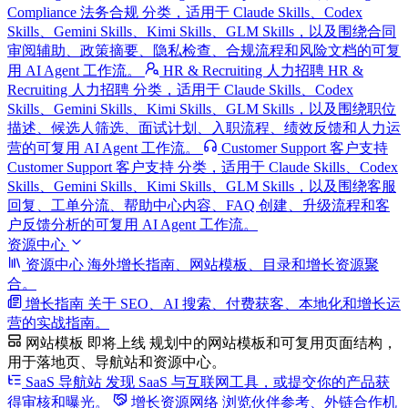
Compliance 法务合规 分类，适用于 Claude Skills、Codex
Skills、Gemini Skills、Kimi Skills、GLM Skills，以及围绕合同
审阅辅助、政策摘要、隐私检查、合规流程和风险文档的可复
用 AI Agent 工作流。
HR & Recruiting 人力招聘
HR &
Recruiting 人力招聘 分类，适用于 Claude Skills、Codex
Skills、Gemini Skills、Kimi Skills、GLM Skills，以及围绕职位
描述、候选人筛选、面试计划、入职流程、绩效反馈和人力运
营的可复用 AI Agent 工作流。
Customer Support 客户支持
Customer Support 客户支持 分类，适用于 Claude Skills、Codex
Skills、Gemini Skills、Kimi Skills、GLM Skills，以及围绕客服
回复、工单分流、帮助中心内容、FAQ 创建、升级流程和客
户反馈分析的可复用 AI Agent 工作流。
资源中心
资源中心
海外增长指南、网站模板、目录和增长资源聚
合。
增长指南
关于 SEO、AI 搜索、付费获客、本地化和增长运
营的实战指南。
网站模板
即将上线
规划中的网站模板和可复用页面结构，
用于落地页、导航站和资源中心。
SaaS 导航站
发现 SaaS 与互联网工具，或提交你的产品获
得审核和曝光。
增长资源网络
浏览伙伴参考、外链合作机