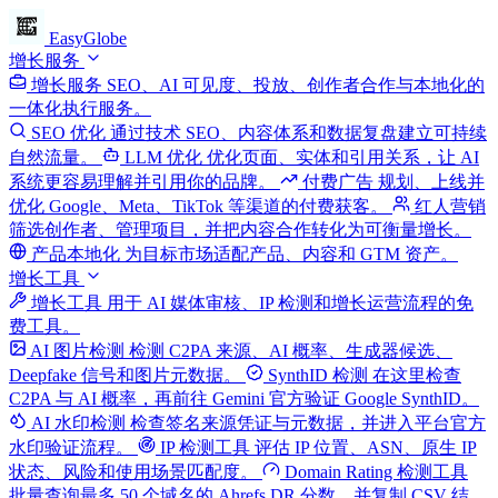
EasyGlobe
增长服务
增长服务
SEO、AI 可见度、投放、创作者合作与本地化的
一体化执行服务。
SEO 优化
通过技术 SEO、内容体系和数据复盘建立可持续
自然流量。
LLM 优化
优化页面、实体和引用关系，让 AI
系统更容易理解并引用你的品牌。
付费广告
规划、上线并
优化 Google、Meta、TikTok 等渠道的付费获客。
红人营销
筛选创作者、管理项目，并把内容合作转化为可衡量增长。
产品本地化
为目标市场适配产品、内容和 GTM 资产。
增长工具
增长工具
用于 AI 媒体审核、IP 检测和增长运营流程的免
费工具。
AI 图片检测
检测 C2PA 来源、AI 概率、生成器候选、
Deepfake 信号和图片元数据。
SynthID 检测
在这里检查
C2PA 与 AI 概率，再前往 Gemini 官方验证 Google SynthID。
AI 水印检测
检查签名来源凭证与元数据，并进入平台官方
水印验证流程。
IP 检测工具
评估 IP 位置、ASN、原生 IP
状态、风险和使用场景匹配度。
Domain Rating 检测工具
批量查询最多 50 个域名的 Ahrefs DR 分数，并复制 CSV 结