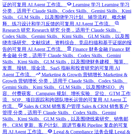
证的可复用 AI Agent 工作流。
Learning 学习
Learning 学习
分类，适用于 Claude Skills、Codex Skills、Gemini Skills、Kimi
Skills、GLM Skills，以及围绕学习计划、辅导流程、概念解
释、练习设计和学习反馈的可复用 AI Agent 工作流。
Research 研究
Research 研究 分类，适用于 Claude Skills、
Codex Skills、Gemini Skills、Kimi Skills、GLM Skills，以及围
绕市场研究、文献综述、资料综合、竞品扫描和基于证据的报
告的可复用 AI Agent 工作流。
Finance 财务金融
Finance 财
务金融 分类，适用于 Claude Skills、Codex Skills、Gemini
Skills、Kimi Skills、GLM Skills，以及围绕财务建模、预算、
发票、报销、现金流、SaaS 指标和投资研究的可复用 AI
Agent 工作流。
Marketing & Growth 营销增长
Marketing &
Growth 营销增长 分类，适用于 Claude Skills、Codex Skills、
Gemini Skills、Kimi Skills、GLM Skills，以及围绕SEO、内
容、付费获客、Campaign 规划、增长实验、定位、GTM 工作
流、SOP、项目跟踪和跨团队增长运营的可复用 AI Agent 工
作流。
Sales & CRM 销售客户管理
Sales & CRM 销售客户
管理 分类，适用于 Claude Skills、Codex Skills、Gemini
Skills、Kimi Skills、GLM Skills，以及围绕线索研究、销售邮
件、CRM 更新、客户计划、跟进节奏和 Pipeline 复盘的可复
用 AI Agent 工作流。
Legal & Compliance 法务合规
Legal &