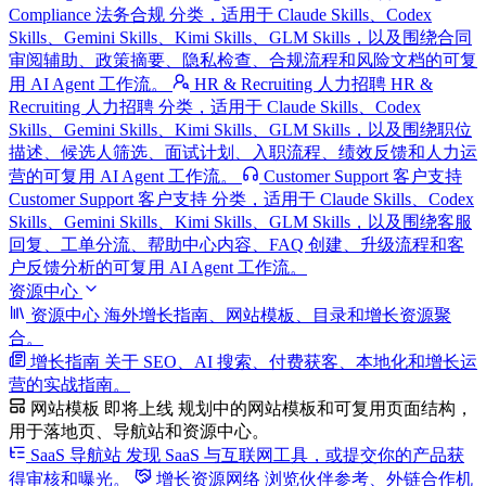
Compliance 法务合规 分类，适用于 Claude Skills、Codex
Skills、Gemini Skills、Kimi Skills、GLM Skills，以及围绕合同
审阅辅助、政策摘要、隐私检查、合规流程和风险文档的可复
用 AI Agent 工作流。
HR & Recruiting 人力招聘
HR &
Recruiting 人力招聘 分类，适用于 Claude Skills、Codex
Skills、Gemini Skills、Kimi Skills、GLM Skills，以及围绕职位
描述、候选人筛选、面试计划、入职流程、绩效反馈和人力运
营的可复用 AI Agent 工作流。
Customer Support 客户支持
Customer Support 客户支持 分类，适用于 Claude Skills、Codex
Skills、Gemini Skills、Kimi Skills、GLM Skills，以及围绕客服
回复、工单分流、帮助中心内容、FAQ 创建、升级流程和客
户反馈分析的可复用 AI Agent 工作流。
资源中心
资源中心
海外增长指南、网站模板、目录和增长资源聚
合。
增长指南
关于 SEO、AI 搜索、付费获客、本地化和增长运
营的实战指南。
网站模板
即将上线
规划中的网站模板和可复用页面结构，
用于落地页、导航站和资源中心。
SaaS 导航站
发现 SaaS 与互联网工具，或提交你的产品获
得审核和曝光。
增长资源网络
浏览伙伴参考、外链合作机