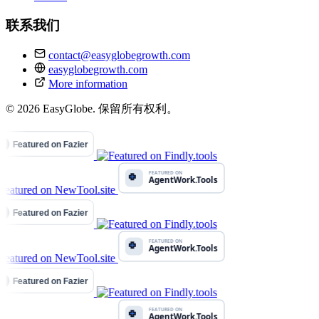
联系我们
contact@easyglobegrowth.com
easyglobegrowth.com
More information
© 2026 EasyGlobe. 保留所有权利。