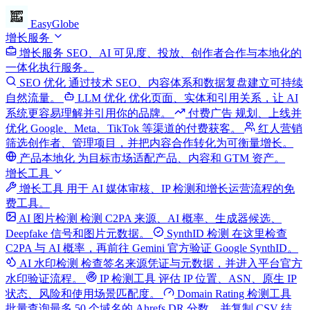
EasyGlobe
增长服务
增长服务
SEO、AI 可见度、投放、创作者合作与本地化的
一体化执行服务。
SEO 优化
通过技术 SEO、内容体系和数据复盘建立可持续
自然流量。
LLM 优化
优化页面、实体和引用关系，让 AI
系统更容易理解并引用你的品牌。
付费广告
规划、上线并
优化 Google、Meta、TikTok 等渠道的付费获客。
红人营销
筛选创作者、管理项目，并把内容合作转化为可衡量增长。
产品本地化
为目标市场适配产品、内容和 GTM 资产。
增长工具
增长工具
用于 AI 媒体审核、IP 检测和增长运营流程的免
费工具。
AI 图片检测
检测 C2PA 来源、AI 概率、生成器候选、
Deepfake 信号和图片元数据。
SynthID 检测
在这里检查
C2PA 与 AI 概率，再前往 Gemini 官方验证 Google SynthID。
AI 水印检测
检查签名来源凭证与元数据，并进入平台官方
水印验证流程。
IP 检测工具
评估 IP 位置、ASN、原生 IP
状态、风险和使用场景匹配度。
Domain Rating 检测工具
批量查询最多 50 个域名的 Ahrefs DR 分数，并复制 CSV 结