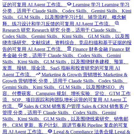
证的可复用 AI Agent 工作流。
Learning 学习
Learning 学习
分类，适用于 Claude Skills、Codex Skills、Gemini Skills、Kimi
Skills、GLM Skills，以及围绕学习计划、辅导流程、概念解
释、练习设计和学习反馈的可复用 AI Agent 工作流。
Research 研究
Research 研究 分类，适用于 Claude Skills、
Codex Skills、Gemini Skills、Kimi Skills、GLM Skills，以及围
绕市场研究、文献综述、资料综合、竞品扫描和基于证据的报
告的可复用 AI Agent 工作流。
Finance 财务金融
Finance 财
务金融 分类，适用于 Claude Skills、Codex Skills、Gemini
Skills、Kimi Skills、GLM Skills，以及围绕财务建模、预算、
发票、报销、现金流、SaaS 指标和投资研究的可复用 AI
Agent 工作流。
Marketing & Growth 营销增长
Marketing &
Growth 营销增长 分类，适用于 Claude Skills、Codex Skills、
Gemini Skills、Kimi Skills、GLM Skills，以及围绕SEO、内
容、付费获客、Campaign 规划、增长实验、定位、GTM 工作
流、SOP、项目跟踪和跨团队增长运营的可复用 AI Agent 工
作流。
Sales & CRM 销售客户管理
Sales & CRM 销售客户
管理 分类，适用于 Claude Skills、Codex Skills、Gemini
Skills、Kimi Skills、GLM Skills，以及围绕线索研究、销售邮
件、CRM 更新、客户计划、跟进节奏和 Pipeline 复盘的可复
用 AI Agent 工作流。
Legal & Compliance 法务合规
Legal &