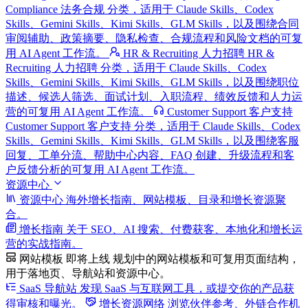
Compliance 法务合规 分类，适用于 Claude Skills、Codex
Skills、Gemini Skills、Kimi Skills、GLM Skills，以及围绕合同
审阅辅助、政策摘要、隐私检查、合规流程和风险文档的可复
用 AI Agent 工作流。
HR & Recruiting 人力招聘
HR &
Recruiting 人力招聘 分类，适用于 Claude Skills、Codex
Skills、Gemini Skills、Kimi Skills、GLM Skills，以及围绕职位
描述、候选人筛选、面试计划、入职流程、绩效反馈和人力运
营的可复用 AI Agent 工作流。
Customer Support 客户支持
Customer Support 客户支持 分类，适用于 Claude Skills、Codex
Skills、Gemini Skills、Kimi Skills、GLM Skills，以及围绕客服
回复、工单分流、帮助中心内容、FAQ 创建、升级流程和客
户反馈分析的可复用 AI Agent 工作流。
资源中心
资源中心
海外增长指南、网站模板、目录和增长资源聚
合。
增长指南
关于 SEO、AI 搜索、付费获客、本地化和增长运
营的实战指南。
网站模板
即将上线
规划中的网站模板和可复用页面结构，
用于落地页、导航站和资源中心。
SaaS 导航站
发现 SaaS 与互联网工具，或提交你的产品获
得审核和曝光。
增长资源网络
浏览伙伴参考、外链合作机