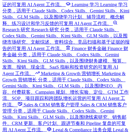
证的可复用 AI Agent 工作流。
Learning 学习
Learning 学习
分类，适用于 Claude Skills、Codex Skills、Gemini Skills、Kimi
Skills、GLM Skills，以及围绕学习计划、辅导流程、概念解
释、练习设计和学习反馈的可复用 AI Agent 工作流。
Research 研究
Research 研究 分类，适用于 Claude Skills、
Codex Skills、Gemini Skills、Kimi Skills、GLM Skills，以及围
绕市场研究、文献综述、资料综合、竞品扫描和基于证据的报
告的可复用 AI Agent 工作流。
Finance 财务金融
Finance 财
务金融 分类，适用于 Claude Skills、Codex Skills、Gemini
Skills、Kimi Skills、GLM Skills，以及围绕财务建模、预算、
发票、报销、现金流、SaaS 指标和投资研究的可复用 AI
Agent 工作流。
Marketing & Growth 营销增长
Marketing &
Growth 营销增长 分类，适用于 Claude Skills、Codex Skills、
Gemini Skills、Kimi Skills、GLM Skills，以及围绕SEO、内
容、付费获客、Campaign 规划、增长实验、定位、GTM 工作
流、SOP、项目跟踪和跨团队增长运营的可复用 AI Agent 工
作流。
Sales & CRM 销售客户管理
Sales & CRM 销售客户
管理 分类，适用于 Claude Skills、Codex Skills、Gemini
Skills、Kimi Skills、GLM Skills，以及围绕线索研究、销售邮
件、CRM 更新、客户计划、跟进节奏和 Pipeline 复盘的可复
用 AI Agent 工作流。
Legal & Compliance 法务合规
Legal &