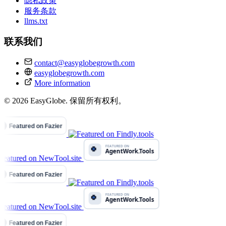
隐私政策
服务条款
llms.txt
联系我们
contact@easyglobegrowth.com
easyglobegrowth.com
More information
© 2026 EasyGlobe. 保留所有权利。