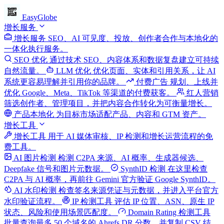
EasyGlobe
增长服务
增长服务
SEO、AI 可见度、投放、创作者合作与本地化的
一体化执行服务。
SEO 优化
通过技术 SEO、内容体系和数据复盘建立可持续
自然流量。
LLM 优化
优化页面、实体和引用关系，让 AI
系统更容易理解并引用你的品牌。
付费广告
规划、上线并
优化 Google、Meta、TikTok 等渠道的付费获客。
红人营销
筛选创作者、管理项目，并把内容合作转化为可衡量增长。
产品本地化
为目标市场适配产品、内容和 GTM 资产。
增长工具
增长工具
用于 AI 媒体审核、IP 检测和增长运营流程的免
费工具。
AI 图片检测
检测 C2PA 来源、AI 概率、生成器候选、
Deepfake 信号和图片元数据。
SynthID 检测
在这里检查
C2PA 与 AI 概率，再前往 Gemini 官方验证 Google SynthID。
AI 水印检测
检查签名来源凭证与元数据，并进入平台官方
水印验证流程。
IP 检测工具
评估 IP 位置、ASN、原生 IP
状态、风险和使用场景匹配度。
Domain Rating 检测工具
批量查询最多 50 个域名的 Ahrefs DR 分数，并复制 CSV 结