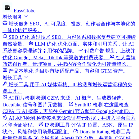
EasyGlobe
增长服务
增长服务
SEO、AI 可见度、投放、创作者合作与本地化的
一体化执行服务。
SEO 优化
通过技术 SEO、内容体系和数据复盘建立可持续
自然流量。
LLM 优化
优化页面、实体和引用关系，让 AI
系统更容易理解并引用你的品牌。
付费广告
规划、上线并
优化 Google、Meta、TikTok 等渠道的付费获客。
红人营销
筛选创作者、管理项目，并把内容合作转化为可衡量增长。
产品本地化
为目标市场适配产品、内容和 GTM 资产。
增长工具
增长工具
用于 AI 媒体审核、IP 检测和增长运营流程的免
费工具。
AI 图片检测
检测 C2PA 来源、AI 概率、生成器候选、
Deepfake 信号和图片元数据。
SynthID 检测
在这里检查
C2PA 与 AI 概率，再前往 Gemini 官方验证 Google SynthID。
AI 水印检测
检查签名来源凭证与元数据，并进入平台官方
水印验证流程。
IP 检测工具
评估 IP 位置、ASN、原生 IP
状态、风险和使用场景匹配度。
Domain Rating 检测工具
批量查询最多 50 个域名的 Ahrefs DR 分数，并复制 CSV 结