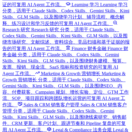
证的可复用 AI Agent 工作流。
Learning 学习
Learning 学习
分类，适用于 Claude Skills、Codex Skills、Gemini Skills、Kimi
Skills、GLM Skills，以及围绕学习计划、辅导流程、概念解
释、练习设计和学习反馈的可复用 AI Agent 工作流。
Research 研究
Research 研究 分类，适用于 Claude Skills、
Codex Skills、Gemini Skills、Kimi Skills、GLM Skills，以及围
绕市场研究、文献综述、资料综合、竞品扫描和基于证据的报
告的可复用 AI Agent 工作流。
Finance 财务金融
Finance 财
务金融 分类，适用于 Claude Skills、Codex Skills、Gemini
Skills、Kimi Skills、GLM Skills，以及围绕财务建模、预算、
发票、报销、现金流、SaaS 指标和投资研究的可复用 AI
Agent 工作流。
Marketing & Growth 营销增长
Marketing &
Growth 营销增长 分类，适用于 Claude Skills、Codex Skills、
Gemini Skills、Kimi Skills、GLM Skills，以及围绕SEO、内
容、付费获客、Campaign 规划、增长实验、定位、GTM 工作
流、SOP、项目跟踪和跨团队增长运营的可复用 AI Agent 工
作流。
Sales & CRM 销售客户管理
Sales & CRM 销售客户
管理 分类，适用于 Claude Skills、Codex Skills、Gemini
Skills、Kimi Skills、GLM Skills，以及围绕线索研究、销售邮
件、CRM 更新、客户计划、跟进节奏和 Pipeline 复盘的可复
用 AI Agent 工作流。
Legal & Compliance 法务合规
Legal &