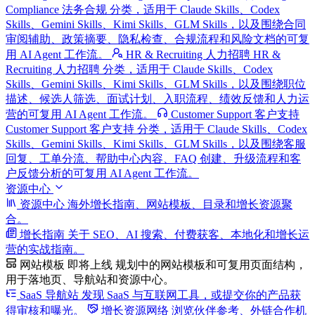
Compliance 法务合规 分类，适用于 Claude Skills、Codex
Skills、Gemini Skills、Kimi Skills、GLM Skills，以及围绕合同
审阅辅助、政策摘要、隐私检查、合规流程和风险文档的可复
用 AI Agent 工作流。
HR & Recruiting 人力招聘
HR &
Recruiting 人力招聘 分类，适用于 Claude Skills、Codex
Skills、Gemini Skills、Kimi Skills、GLM Skills，以及围绕职位
描述、候选人筛选、面试计划、入职流程、绩效反馈和人力运
营的可复用 AI Agent 工作流。
Customer Support 客户支持
Customer Support 客户支持 分类，适用于 Claude Skills、Codex
Skills、Gemini Skills、Kimi Skills、GLM Skills，以及围绕客服
回复、工单分流、帮助中心内容、FAQ 创建、升级流程和客
户反馈分析的可复用 AI Agent 工作流。
资源中心
资源中心
海外增长指南、网站模板、目录和增长资源聚
合。
增长指南
关于 SEO、AI 搜索、付费获客、本地化和增长运
营的实战指南。
网站模板
即将上线
规划中的网站模板和可复用页面结构，
用于落地页、导航站和资源中心。
SaaS 导航站
发现 SaaS 与互联网工具，或提交你的产品获
得审核和曝光。
增长资源网络
浏览伙伴参考、外链合作机