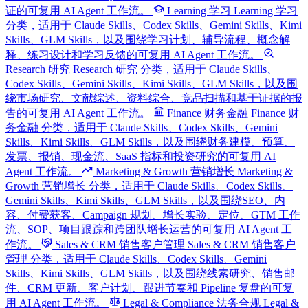
证的可复用 AI Agent 工作流。
Learning 学习
Learning 学习
分类，适用于 Claude Skills、Codex Skills、Gemini Skills、Kimi
Skills、GLM Skills，以及围绕学习计划、辅导流程、概念解
释、练习设计和学习反馈的可复用 AI Agent 工作流。
Research 研究
Research 研究 分类，适用于 Claude Skills、
Codex Skills、Gemini Skills、Kimi Skills、GLM Skills，以及围
绕市场研究、文献综述、资料综合、竞品扫描和基于证据的报
告的可复用 AI Agent 工作流。
Finance 财务金融
Finance 财
务金融 分类，适用于 Claude Skills、Codex Skills、Gemini
Skills、Kimi Skills、GLM Skills，以及围绕财务建模、预算、
发票、报销、现金流、SaaS 指标和投资研究的可复用 AI
Agent 工作流。
Marketing & Growth 营销增长
Marketing &
Growth 营销增长 分类，适用于 Claude Skills、Codex Skills、
Gemini Skills、Kimi Skills、GLM Skills，以及围绕SEO、内
容、付费获客、Campaign 规划、增长实验、定位、GTM 工作
流、SOP、项目跟踪和跨团队增长运营的可复用 AI Agent 工
作流。
Sales & CRM 销售客户管理
Sales & CRM 销售客户
管理 分类，适用于 Claude Skills、Codex Skills、Gemini
Skills、Kimi Skills、GLM Skills，以及围绕线索研究、销售邮
件、CRM 更新、客户计划、跟进节奏和 Pipeline 复盘的可复
用 AI Agent 工作流。
Legal & Compliance 法务合规
Legal &