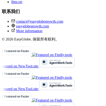
llms.txt
联系我们
contact@easyglobegrowth.com
easyglobegrowth.com
More information
© 2026 EasyGlobe. 保留所有权利。