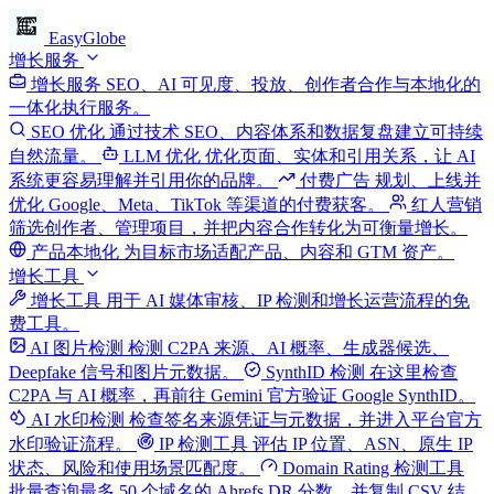
EasyGlobe
增长服务
增长服务
SEO、AI 可见度、投放、创作者合作与本地化的
一体化执行服务。
SEO 优化
通过技术 SEO、内容体系和数据复盘建立可持续
自然流量。
LLM 优化
优化页面、实体和引用关系，让 AI
系统更容易理解并引用你的品牌。
付费广告
规划、上线并
优化 Google、Meta、TikTok 等渠道的付费获客。
红人营销
筛选创作者、管理项目，并把内容合作转化为可衡量增长。
产品本地化
为目标市场适配产品、内容和 GTM 资产。
增长工具
增长工具
用于 AI 媒体审核、IP 检测和增长运营流程的免
费工具。
AI 图片检测
检测 C2PA 来源、AI 概率、生成器候选、
Deepfake 信号和图片元数据。
SynthID 检测
在这里检查
C2PA 与 AI 概率，再前往 Gemini 官方验证 Google SynthID。
AI 水印检测
检查签名来源凭证与元数据，并进入平台官方
水印验证流程。
IP 检测工具
评估 IP 位置、ASN、原生 IP
状态、风险和使用场景匹配度。
Domain Rating 检测工具
批量查询最多 50 个域名的 Ahrefs DR 分数，并复制 CSV 结