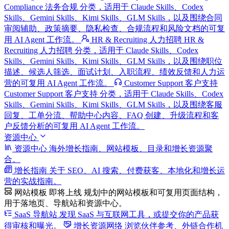
Compliance 法务合规 分类，适用于 Claude Skills、Codex
Skills、Gemini Skills、Kimi Skills、GLM Skills，以及围绕合同
审阅辅助、政策摘要、隐私检查、合规流程和风险文档的可复
用 AI Agent 工作流。
HR & Recruiting 人力招聘
HR &
Recruiting 人力招聘 分类，适用于 Claude Skills、Codex
Skills、Gemini Skills、Kimi Skills、GLM Skills，以及围绕职位
描述、候选人筛选、面试计划、入职流程、绩效反馈和人力运
营的可复用 AI Agent 工作流。
Customer Support 客户支持
Customer Support 客户支持 分类，适用于 Claude Skills、Codex
Skills、Gemini Skills、Kimi Skills、GLM Skills，以及围绕客服
回复、工单分流、帮助中心内容、FAQ 创建、升级流程和客
户反馈分析的可复用 AI Agent 工作流。
资源中心
资源中心
海外增长指南、网站模板、目录和增长资源聚
合。
增长指南
关于 SEO、AI 搜索、付费获客、本地化和增长运
营的实战指南。
网站模板
即将上线
规划中的网站模板和可复用页面结构，
用于落地页、导航站和资源中心。
SaaS 导航站
发现 SaaS 与互联网工具，或提交你的产品获
得审核和曝光。
增长资源网络
浏览伙伴参考、外链合作机