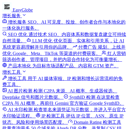
EasyGlobe
增长服务
增长服务
SEO、AI 可见度、投放、创作者合作与本地化的
一体化执行服务。
SEO 优化
通过技术 SEO、内容体系和数据复盘建立可持续
自然流量。
LLM 优化
优化页面、实体和引用关系，让 AI
系统更容易理解并引用你的品牌。
付费广告
规划、上线并
优化 Google、Meta、TikTok 等渠道的付费获客。
红人营销
筛选创作者、管理项目，并把内容合作转化为可衡量增长。
产品本地化
为目标市场适配产品、内容和 GTM 资产。
增长工具
增长工具
用于 AI 媒体审核、IP 检测和增长运营流程的免
费工具。
AI 图片检测
检测 C2PA 来源、AI 概率、生成器候选、
Deepfake 信号和图片元数据。
SynthID 检测
在这里检查
C2PA 与 AI 概率，再前往 Gemini 官方验证 Google SynthID。
AI 水印检测
检查签名来源凭证与元数据，并进入平台官方
水印验证流程。
IP 检测工具
评估 IP 位置、ASN、原生 IP
状态、风险和使用场景匹配度。
Domain Rating 检测工具
批量查询最多 50 个域名的 Ahrefs DR 分数，并复制 CSV 结