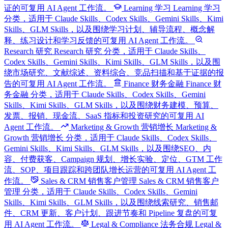
证的可复用 AI Agent 工作流。
Learning 学习
Learning 学习
分类，适用于 Claude Skills、Codex Skills、Gemini Skills、Kimi
Skills、GLM Skills，以及围绕学习计划、辅导流程、概念解
释、练习设计和学习反馈的可复用 AI Agent 工作流。
Research 研究
Research 研究 分类，适用于 Claude Skills、
Codex Skills、Gemini Skills、Kimi Skills、GLM Skills，以及围
绕市场研究、文献综述、资料综合、竞品扫描和基于证据的报
告的可复用 AI Agent 工作流。
Finance 财务金融
Finance 财
务金融 分类，适用于 Claude Skills、Codex Skills、Gemini
Skills、Kimi Skills、GLM Skills，以及围绕财务建模、预算、
发票、报销、现金流、SaaS 指标和投资研究的可复用 AI
Agent 工作流。
Marketing & Growth 营销增长
Marketing &
Growth 营销增长 分类，适用于 Claude Skills、Codex Skills、
Gemini Skills、Kimi Skills、GLM Skills，以及围绕SEO、内
容、付费获客、Campaign 规划、增长实验、定位、GTM 工作
流、SOP、项目跟踪和跨团队增长运营的可复用 AI Agent 工
作流。
Sales & CRM 销售客户管理
Sales & CRM 销售客户
管理 分类，适用于 Claude Skills、Codex Skills、Gemini
Skills、Kimi Skills、GLM Skills，以及围绕线索研究、销售邮
件、CRM 更新、客户计划、跟进节奏和 Pipeline 复盘的可复
用 AI Agent 工作流。
Legal & Compliance 法务合规
Legal &