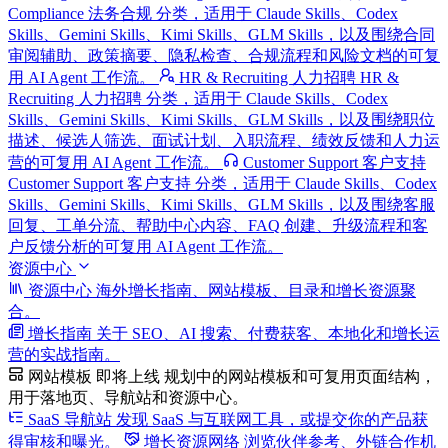
Compliance 法务合规 分类，适用于 Claude Skills、Codex
Skills、Gemini Skills、Kimi Skills、GLM Skills，以及围绕合同
审阅辅助、政策摘要、隐私检查、合规流程和风险文档的可复
用 AI Agent 工作流。
HR & Recruiting 人力招聘
HR &
Recruiting 人力招聘 分类，适用于 Claude Skills、Codex
Skills、Gemini Skills、Kimi Skills、GLM Skills，以及围绕职位
描述、候选人筛选、面试计划、入职流程、绩效反馈和人力运
营的可复用 AI Agent 工作流。
Customer Support 客户支持
Customer Support 客户支持 分类，适用于 Claude Skills、Codex
Skills、Gemini Skills、Kimi Skills、GLM Skills，以及围绕客服
回复、工单分流、帮助中心内容、FAQ 创建、升级流程和客
户反馈分析的可复用 AI Agent 工作流。
资源中心
资源中心
海外增长指南、网站模板、目录和增长资源聚
合。
增长指南
关于 SEO、AI 搜索、付费获客、本地化和增长运
营的实战指南。
网站模板
即将上线
规划中的网站模板和可复用页面结构，
用于落地页、导航站和资源中心。
SaaS 导航站
发现 SaaS 与互联网工具，或提交你的产品获
得审核和曝光。
增长资源网络
浏览伙伴参考、外链合作机