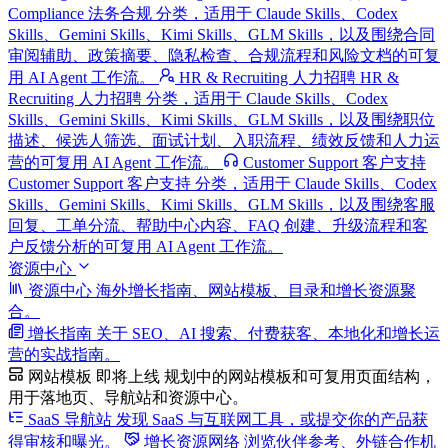
Compliance 法务合规 分类，适用于 Claude Skills、Codex
Skills、Gemini Skills、Kimi Skills、GLM Skills，以及围绕合同
审阅辅助、政策摘要、隐私检查、合规流程和风险文档的可复
用 AI Agent 工作流。
HR & Recruiting 人力招聘
HR &
Recruiting 人力招聘 分类，适用于 Claude Skills、Codex
Skills、Gemini Skills、Kimi Skills、GLM Skills，以及围绕职位
描述、候选人筛选、面试计划、入职流程、绩效反馈和人力运
营的可复用 AI Agent 工作流。
Customer Support 客户支持
Customer Support 客户支持 分类，适用于 Claude Skills、Codex
Skills、Gemini Skills、Kimi Skills、GLM Skills，以及围绕客服
回复、工单分流、帮助中心内容、FAQ 创建、升级流程和客
户反馈分析的可复用 AI Agent 工作流。
资源中心
资源中心
海外增长指南、网站模板、目录和增长资源聚
合。
增长指南
关于 SEO、AI 搜索、付费获客、本地化和增长运
营的实战指南。
网站模板
即将上线
规划中的网站模板和可复用页面结构，
用于落地页、导航站和资源中心。
SaaS 导航站
发现 SaaS 与互联网工具，或提交你的产品获
得审核和曝光。
增长资源网络
浏览伙伴参考、外链合作机