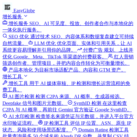
EasyGlobe
增长服务
增长服务
SEO、AI 可见度、投放、创作者合作与本地化的
一体化执行服务。
SEO 优化
通过技术 SEO、内容体系和数据复盘建立可持续
自然流量。
LLM 优化
优化页面、实体和引用关系，让 AI
系统更容易理解并引用你的品牌。
付费广告
规划、上线并
优化 Google、Meta、TikTok 等渠道的付费获客。
红人营销
筛选创作者、管理项目，并把内容合作转化为可衡量增长。
产品本地化
为目标市场适配产品、内容和 GTM 资产。
增长工具
增长工具
用于 AI 媒体审核、IP 检测和增长运营流程的免
费工具。
AI 图片检测
检测 C2PA 来源、AI 概率、生成器候选、
Deepfake 信号和图片元数据。
SynthID 检测
在这里检查
C2PA 与 AI 概率，再前往 Gemini 官方验证 Google SynthID。
AI 水印检测
检查签名来源凭证与元数据，并进入平台官方
水印验证流程。
IP 检测工具
评估 IP 位置、ASN、原生 IP
状态、风险和使用场景匹配度。
Domain Rating 检测工具
批量查询最多 50 个域名的 Ahrefs DR 分数，并复制 CSV 结