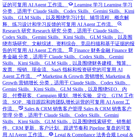
证的可复用 AI Agent 工作流。
Learning 学习
Learning 学习
分类，适用于 Claude Skills、Codex Skills、Gemini Skills、Kimi
Skills、GLM Skills，以及围绕学习计划、辅导流程、概念解
释、练习设计和学习反馈的可复用 AI Agent 工作流。
Research 研究
Research 研究 分类，适用于 Claude Skills、
Codex Skills、Gemini Skills、Kimi Skills、GLM Skills，以及围
绕市场研究、文献综述、资料综合、竞品扫描和基于证据的报
告的可复用 AI Agent 工作流。
Finance 财务金融
Finance 财
务金融 分类，适用于 Claude Skills、Codex Skills、Gemini
Skills、Kimi Skills、GLM Skills，以及围绕财务建模、预算、
发票、报销、现金流、SaaS 指标和投资研究的可复用 AI
Agent 工作流。
Marketing & Growth 营销增长
Marketing &
Growth 营销增长 分类，适用于 Claude Skills、Codex Skills、
Gemini Skills、Kimi Skills、GLM Skills，以及围绕SEO、内
容、付费获客、Campaign 规划、增长实验、定位、GTM 工作
流、SOP、项目跟踪和跨团队增长运营的可复用 AI Agent 工
作流。
Sales & CRM 销售客户管理
Sales & CRM 销售客户
管理 分类，适用于 Claude Skills、Codex Skills、Gemini
Skills、Kimi Skills、GLM Skills，以及围绕线索研究、销售邮
件、CRM 更新、客户计划、跟进节奏和 Pipeline 复盘的可复
用 AI Agent 工作流。
Legal & Compliance 法务合规
Legal &